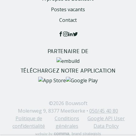
Postes vacants
Contact
PARTENAIRE DE
Image
TÉLÉCHARGEZ NOTRE APPLICATION
Image
Image
©2026
Bouwsoft
Molenweg 9, 8377 Meetkerke •
050/45 40 80
Politique de
Conditions
Google API User
confidentialité
générales
Data Policy
comma
website by
, brand strategists