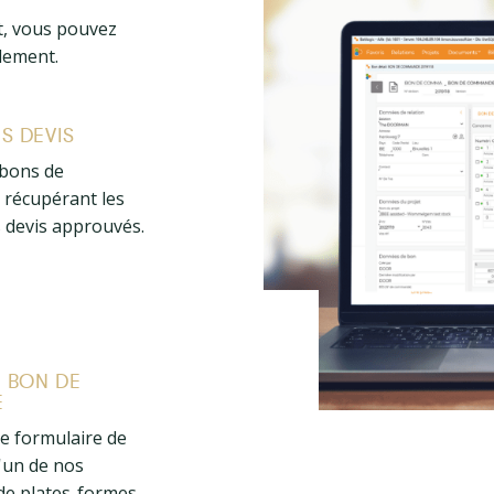
t, vous pouvez
dement.
ES DEVIS
 bons de
récupérant les
 devis approuvés.
E BON DE
E
e formulaire de
'un de nos
de plates-formes