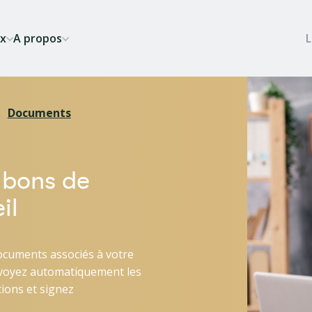
ix
A propos
Documents
 bons de
il
 documents associés à votre
nvoyez automatiquement les
ions et signez