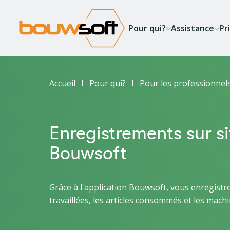
Aller
au
Pour qui?
Assistance
Pr
contenu
principal
Fil
Accueil
Pour qui?
Pour les professionnels
d'Ariane
Enregistrements sur s
Bouwsoft
Grâce à l'application Bouwsoft, vous enregistr
travaillées, les articles consommés et les machi