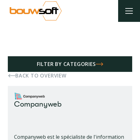
Aller
au
contenu
principal
Fil
d'Ariane
FILTER BY CATEGORIES
BACK TO OVERVIEW
Companyweb
Companyweb est le spécialiste de l'information