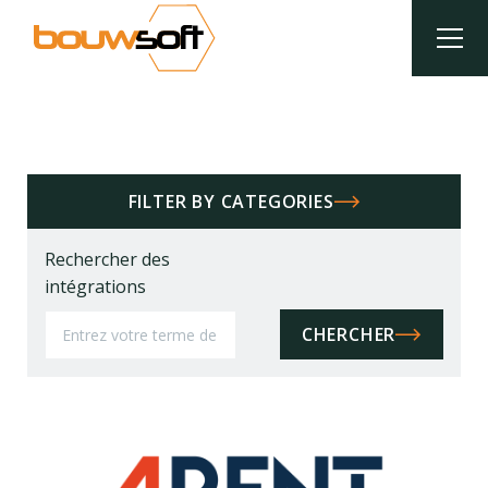
Aller
au
contenu
principal
Fil
d'Ariane
FILTER BY CATEGORIES
Rechercher des
intégrations
CHERCHER