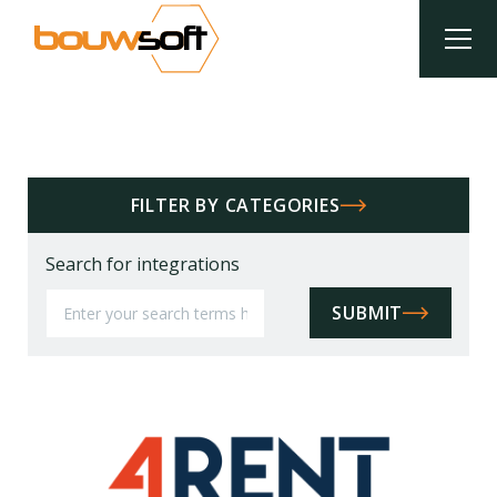
Overslaan
en
naar
de
inhoud
Kruimelpad
gaan
FILTER BY CATEGORIES
Search for integrations
SUBMIT