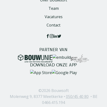
Over Bouwsoft
Team
Vacatures
Contact
PARTNER VAN
Image
Image
Image
DOWNLOAD ONZE APP
Image
Image
©2026
Bouwsoft
Molenweg 9, 8377 Meetkerke •
050/45 40 80
• BE
0466.415.194