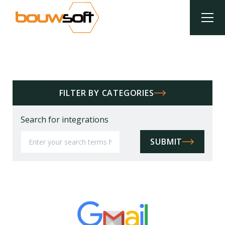
Overslaan
en
naar
de
inhoud
Kruimelpad
gaan
FILTER BY CATEGORIES
Search for integrations
SUBMIT