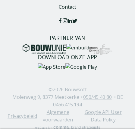
Contact
PARTNER VAN
Image
Image
Image
DOWNLOAD ONZE APP
Image
Image
©2026
Bouwsoft
Molenweg 9, 8377 Meetkerke •
050/45 40 80
• BE
0466.415.194
Algemene
Google API User
Privacybeleid
voorwaarden
Data Policy
comma
website by
, brand strategists