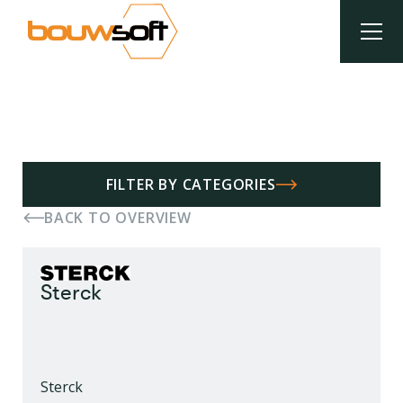
Overslaan
en
naar
de
inhoud
Kruimelpad
gaan
FILTER BY CATEGORIES
BACK TO OVERVIEW
Sterck
Sterck