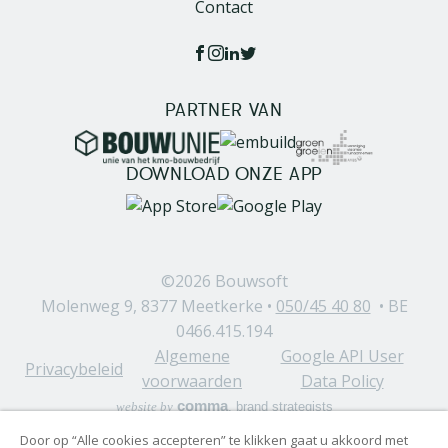
Contact
PARTNER VAN
Image
Image
Image
DOWNLOAD ONZE APP
Image
Image
©2026
Bouwsoft
Molenweg 9, 8377 Meetkerke •
050/45 40 80
• BE
0466.415.194
Algemene
Google API User
Privacybeleid
voorwaarden
Data Policy
comma
website by
, brand strategists
Door op “Alle cookies accepteren” te klikken gaat u akkoord met