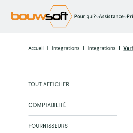
Aller
au
Pour qui?
Assistance
Pr
contenu
principal
Fil
Accueil
Integrations
Integrations
Ver
d'Ariane
TOUT AFFICHER
COMPTABILITÉ
FOURNISSEURS