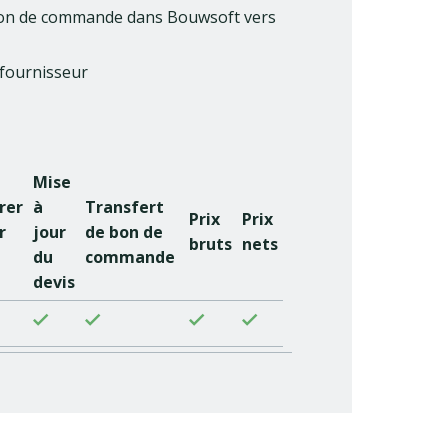
e bon de commande dans Bouwsoft vers
 fournisseur
Mise
rer
à
Transfert
Prix
Prix
r
jour
de bon de
bruts
nets
du
commande
devis