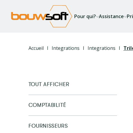
Aller
au
Pour qui?
Assistance
Pr
contenu
principal
Fil
Accueil
Integrations
Integrations
Tril
d'Ariane
TOUT AFFICHER
COMPTABILITÉ
FOURNISSEURS