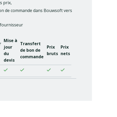
s prix,
e bon de commande dans Bouwsoft vers
 fournisseur
Mise à
r
Transfert
jour
Prix
Prix
de bon de
du
bruts
nets
commande
devis