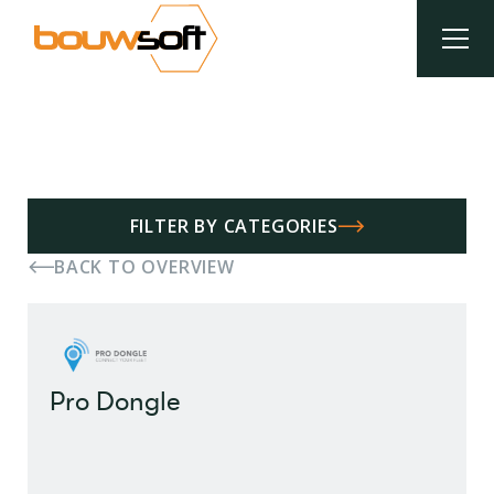
Aller
au
contenu
principal
Fil
d'Ariane
FILTER BY CATEGORIES
BACK TO OVERVIEW
Pro Dongle