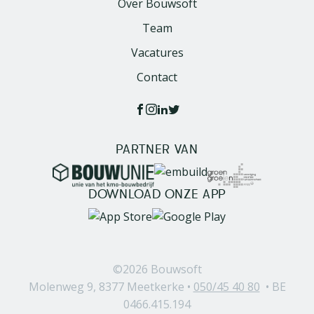
Over Bouwsoft
Team
Vacatures
Contact
PARTNER VAN
Image
Image
Image
DOWNLOAD ONZE APP
Image
Image
©2026
Bouwsoft
Molenweg 9, 8377 Meetkerke •
050/45 40 80
• BE
0466.415.194