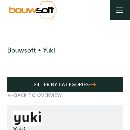
Overslaan
en
naar
de
inhoud
Kruimelpad
gaan
Bouwsoft + Yuki
FILTER BY CATEGORIES
BACK TO OVERVIEW
Yuki